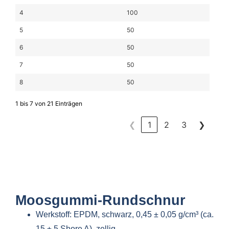
4
100
5
50
6
50
7
50
8
50
1 bis 7 von 21 Einträgen
❮
1
2
3
❯
Moosgummi-Rundschnur
Werkstoff: EPDM, schwarz, 0,45 ± 0,05 g/cm³ (ca.
15 ± 5 Shore A), zellig