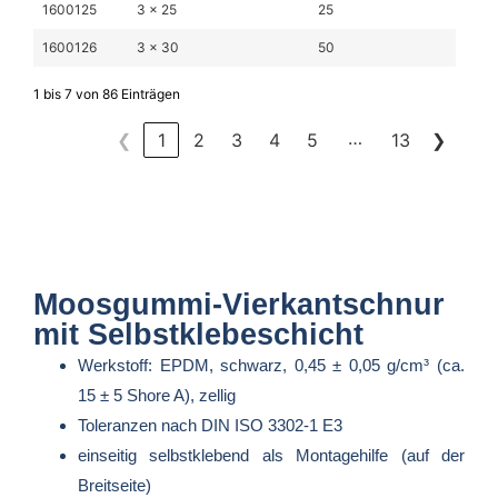
1600125
3 x 25
25
1600126
3 x 30
50
1 bis 7 von 86 Einträgen
…
❮
1
2
3
4
5
13
❯
Moosgummi-Vierkantschnur
mit Selbstklebeschicht
Werkstoff: EPDM, schwarz, 0,45 ± 0,05 g/cm³ (ca.
15 ± 5 Shore A), zellig
Toleranzen nach DIN ISO 3302-1 E3
einseitig selbstklebend als Montagehilfe (auf der
Breitseite)