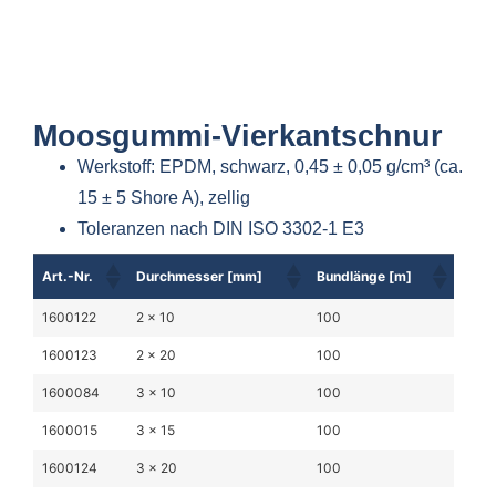
Moosgummi-Vierkantschnur
Werkstoff: EPDM, schwarz, 0,45 ± 0,05 g/cm³ (ca.
15 ± 5 Shore A), zellig
Toleranzen nach DIN ISO 3302-1 E3
Art.-Nr.
Durchmesser [mm]
Bundlänge [m]
1600122
2 x 10
100
1600123
2 x 20
100
1600084
3 x 10
100
1600015
3 x 15
100
1600124
3 x 20
100