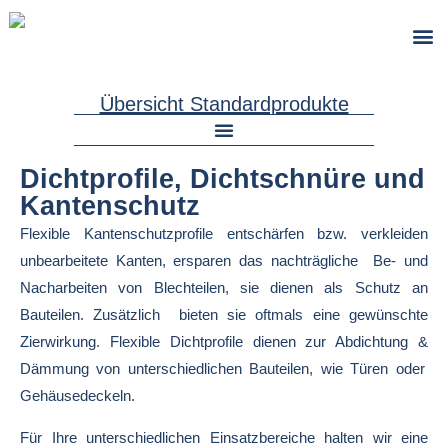
Brandschutz
Übersicht Standardprodukte
Kantenschutz, EPDM, mit und ohne Drahtklemmband
Dichtprofile, PVC/EPDM-Moosgummi, mit Stahlklemmband
Dichtprofil, EPDM/EPDM-Moosgummi, ohne Drahtklemmband
Dichtprofile, EPDM/EPDM-Moosgummi, mit Drahtklemmband
Kantenschutzprofile / Dichtprofile nach EN 45545-2
Dichtprofile, Dichtschnüre und
Kantenschutz
Flexible Kantenschutzprofile entschärfen bzw. verkleiden
unbearbeitete Kanten, ersparen das nachträgliche Be- und
Nacharbeiten von Blechteilen, sie dienen als Schutz an
Bauteilen.
Zusätzlich bieten sie oftmals eine gewünschte
Zierwirkung.
Flexible Dichtprofile dienen zur Abdichtung
&
Dämmung von unterschiedlichen Bauteilen,
wie
Türen
oder
Gehäusedeckeln.
Für Ihre unterschiedlichen Einsatzbereiche halten wir eine