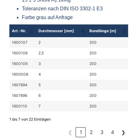
Toleranzen nach DIN ISO 3302-1 E3
Farbe grau auf Anfrage
Art.-Nr.
Durchmesser [mm]
Bundlänge [m]
1600107
2
200
1600108
2,5
200
1600109
3
200
1600008
4
200
1607894
5
200
1607896
6
200
1600110
7
200
1 bis 7 von 22 Einträgen
❮
1
2
3
4
❯