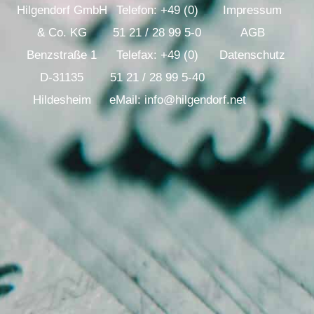
Hilgendorf GmbH
Telefon: +49 (0)
Impressum
& Co. KG
51 21 / 28 99 5-0
AGB
Benzstraße 1
Telefax: +49 (0)
Datenschutz
D-31135
51 21 / 28 99 5-40
Hildesheim
eMail: info@hilgendorf.net