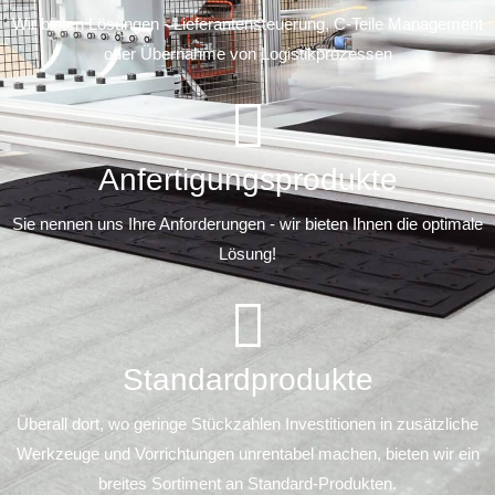
Wir bieten Lösungen - Lieferantensteuerung, C-Teile Management
oder Übernahme von Logistikprozessen
Anfertigungsprodukte
Sie nennen uns Ihre Anforderungen - wir bieten Ihnen die optimale
Lösung!
Standardprodukte
Überall dort, wo geringe Stückzahlen Investitionen in zusätzliche
Werkzeuge und Vorrichtungen unrentabel machen, bieten wir ein
breites Sortiment an Standard-Produkten.